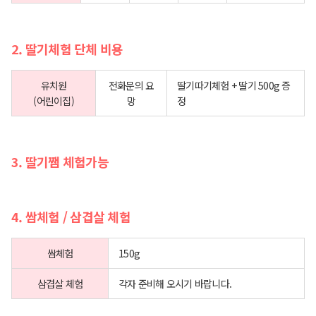
2. 딸기체험 단체 비용
유치원
전화문의 요
딸기따기체험 + 딸기 500g 증
(어린이집)
망
정
3. 딸기쨈 체험가능
4. 쌈체험 / 삼겹살 체험
쌈체험
150g
삼겹살 체험
각자 준비해 오시기 바랍니다.