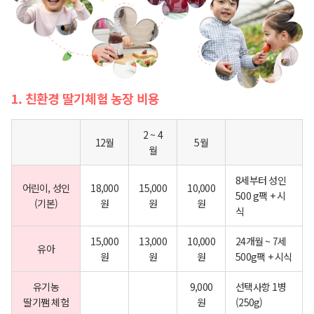
1. 친환경 딸기체험 농장 비용
2 ~ 4
12월
5월
월
8세부터 성인
어린이, 성인
18,000
15,000
10,000
500 g팩 + 시
(기본)
원
원
원
식
15,000
13,000
10,000
24개월 ~ 7세
유아
원
원
원
500g팩 + 시식
유기농
9,000
선택사항 1병
딸기쨈 체험
원
(250g)