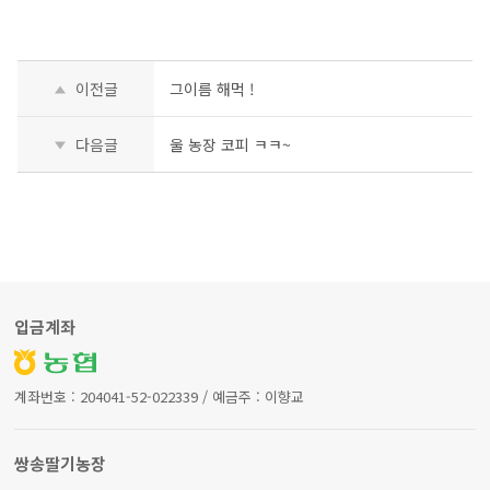
이전글
그이름 해먹 !
다음글
울 농장 코피 ㅋㅋ~
입금계좌
계좌번호 : 204041-52-022339 / 예금주 : 이향교
쌍송딸기농장