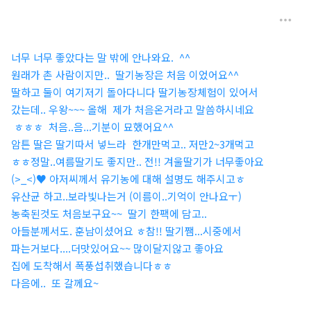
너무 너무 좋았다는 말 밖에 안나와요. ^^
원래가 촌 사람이지만.. 딸기농장은 처음 이었어요^^
딸하고 둘이 여기저기 돌아다니다 딸기농장체험이 있어서
갔는데.. 우왕~~~ 올해 제가 처음온거라고 말씀하시네요
ㅎㅎㅎ 처음..음...기분이 묘했어요^^
암튼 딸은 딸기따서 넣느라 한개만먹고.. 저만2~3개먹고
ㅎㅎ정말..여름딸기도 좋지만.. 전!! 겨울딸기가 너무좋아요
(>_<)♥ 아저씨께서 유기농에 대해 설명도 해주시고ㅎ
유산균 하고..보라빛나는거 (이름이..기억이 안나요ㅜ)
농축된것도 처음보구요~~ 딸기 한팩에 담고..
아들분께서도. 훈남이셨어요 ㅎ참!! 딸기쨈...시중에서
파는거보다....더맛있어요~~ 많이달지않고 좋아요
집에 도착해서 폭풍섭취했습니다ㅎㅎ
다음에.. 또 갈께요~