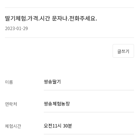
딸기체험.가격.시간 문자나.전화주세요.
2023-01-29
글쓰기
쌍송딸기
이름
쌍송체험농장
연락처
오전11시 30분
체험시간