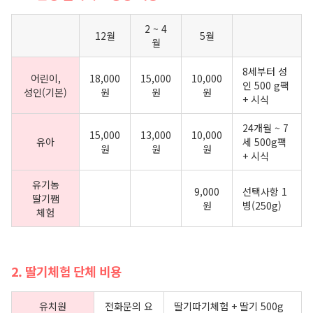
2 ~ 4
12월
5월
월
8세부터 성
어린이,
18,000
15,000
10,000
인 500 g팩
성인(기본)
원
원
원
+ 시식
24개월 ~ 7
15,000
13,000
10,000
유아
세 500g팩
원
원
원
+ 시식
유기농
9,000
선택사항 1
딸기쨈
원
병(250g)
체험
2. 딸기체험 단체 비용
유치원
전화문의 요
딸기따기체험 + 딸기 500g