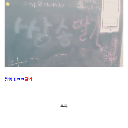
쌍쏭 !!ㅋㅋ
딸기
목록