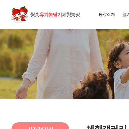
농장소개
딸
인사말
오시는 길
아이들과 
딸기 이야
체험갤러리