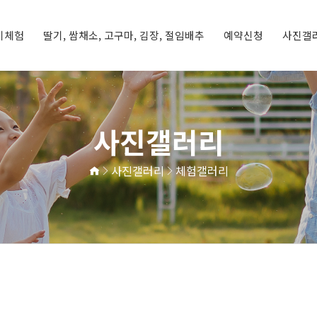
기체험
딸기, 쌈채소, 고구마, 김장, 절임배추
예약신청
사진갤
딸기체험
기
체험프로그램
예약신청
예약현황
체험갤러리
농장갤러리
사진갤러리
사진갤러리
체험갤러리