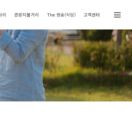
러리
관광지볼거리
The 쌍송(식당)
고객센터
두물머리
세미원
정약용 생가
북한강 자전거 전용도
공지사항
체험후기
딸기레시피
로