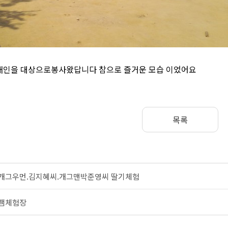
인을 대상으로봉사왔답니다 참으로 즐거운 모습 이었어요
목록
개그우먼.김지혜씨.개그맨박준영씨 딸기체험
쨈체험장