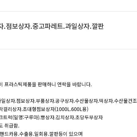
.점보상자.중고파레트.과일상자.깔판
이 프라스틱제품을 판매하니 연락을 바랍니다.
- 과일상자.점보상자.부품상자.공구상자.수산물상자.떡상자.수산물건조
걸리상자.초대형점보상자(1000L.600L용)
크트럭(일명:구루마).빵상자.김치상자.초당두부상자
도 취급함.
반용.핸드카용.수출용.일회용.깔판등이 있으며