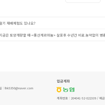
딸기 재배체험도 있나요?
지금은 토양개량할 때-<풍산게르마늄> 살포후 수년간 비료.농약없이 병
입금계좌
lhk5350@naver.com
계좌번호 : 204041-52-022339 / 예