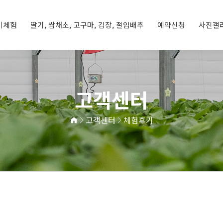
기체험
딸기, 쌈채소, 고구마, 김장, 절임배추
예약신청
사진갤
딸기체험
기
체험프로그램
예약신청
예약현황
체험갤러리
농장갤러리
고객센터
고객센터
체험후기