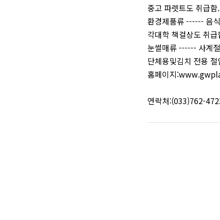
중고 파렛트도 취급함.
환경제품류 ------
각대학 책걸상도 취급함
눈썰매류 ------ 
단체용및김치 전용 절임
홈페이지:www.gwplast
연락처:(033)762-472