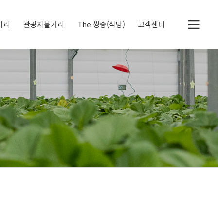
러리
관광지볼거리
The 쌍송(식당)
고객센터
두물머리
세미원
정약용 생가
북한강 자전거 전용도
공지사항
체험후기
딸기레시피
로