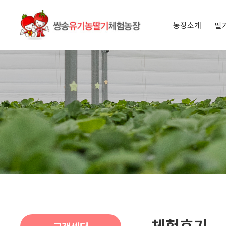
농장소개
딸
인사말
오시는 길
아이들과 
딸기 이야
체험후기