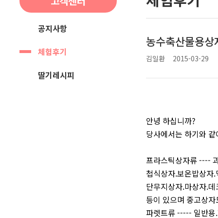
고객센터
공지사항
농수축산물용상자
체험후기
김일환
2015-03-29
딸기레시피
안녕 하십니까?
당사에서는 하기와 같
프라스틱상자류 ---
첩식상자.보온밥상자.막
단무지상자.마상자.데
등이 있으며 중고상자
파렛트류 ----- 일