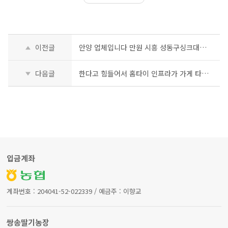
이전글
안양 업체입니다 만원 시흥 성동구싱크대막힘 포천 배관수리
다음글
한다고 힘들어서 홈타이 인프라가 가게 타이응우옌에
입금계좌
계좌번호 : 204041-52-022339 / 예금주 : 이향교
쌍송딸기농장