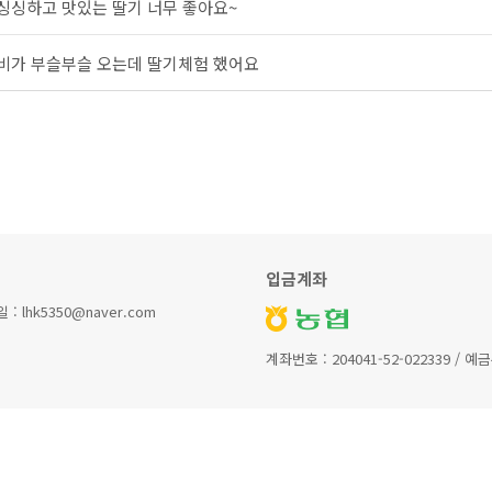
싱싱하고 맛있는 딸기 너무 좋아요~
비가 부슬부슬 오는데 딸기체험 했어요
입금계좌
lhk5350@naver.com
계좌번호 : 204041-52-022339 / 예