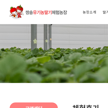
농장소개
딸
인사말
오시는 길
아이들과 
딸기 이야
체험후기