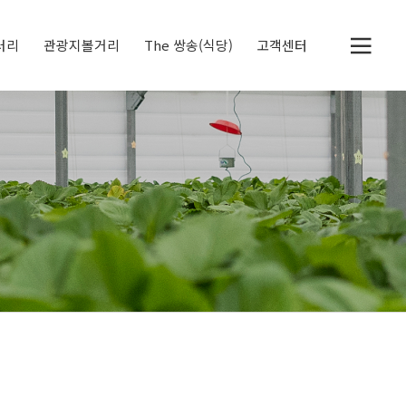
러리
관광지볼거리
The 쌍송(식당)
고객센터
두물머리
세미원
정약용 생가
북한강 자전거 전용도
공지사항
체험후기
딸기레시피
로