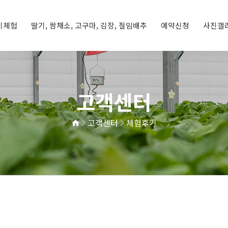
기체험
딸기, 쌈채소, 고구마, 김장, 절임배추
예약신청
사진갤
딸기체험
기
체험프로그램
예약신청
예약현황
체험갤러리
농장갤러리
고객센터
고객센터
체험후기