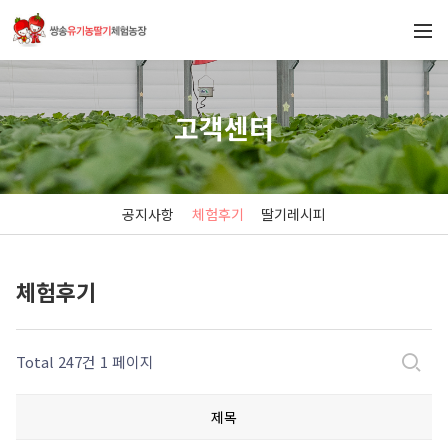
고객센터
공지사항
체험후기
딸기레시피
체험후기
Total 247건
1 페이지
제목