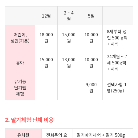
2 ~ 4
12월
5월
월
8세부터 성
어린이,
18,000
15,000
10,000
인 500 g팩
성인(기본)
원
원
원
+ 시식
24개월 ~ 7
15,000
13,000
10,000
유아
세 500g팩
원
원
원
+ 시식
유기농
9,000
선택사항 1
딸기쨈
원
병(250g)
체험
2. 딸기체험 단체 비용
유치원
전화문의 요
딸기따기체험 + 딸기 500g