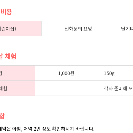
 비용
어린이집)
전화문의 요망
딸기따
겹살 체험
험
1,000원
150g
체험
각자 준비해 
사항
 예약은 아침, 저녁 2번 정도 확인하시기 바랍니다.