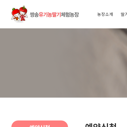
농장소개
딸
인사말
오시는 길
아이들과 
딸기 이야
예약신청