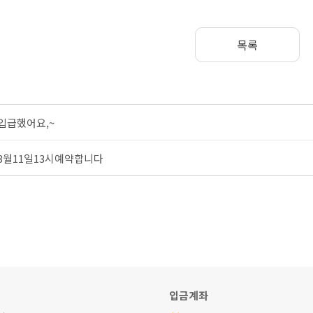
목록
입급했어요,~
3월11일13시예약합니다
입금계좌