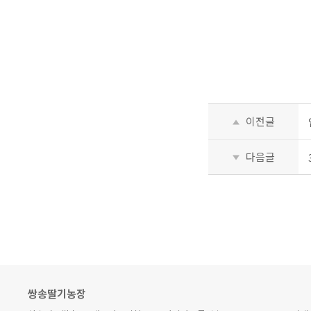
이전글
다음글
쌍송딸기농장