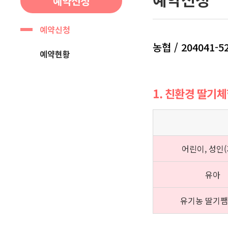
예약신청
예약신청
농협 / 204041-5
예약현황
1. 친환경 딸기
어린이, 성인(
유아
유기농 딸기쨈