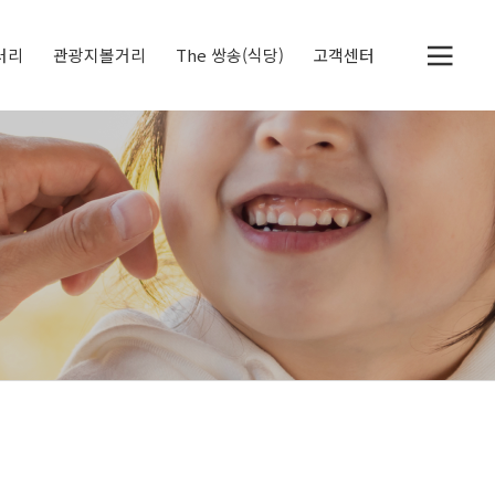
러리
관광지볼거리
The 쌍송(식당)
고객센터
두물머리
세미원
정약용 생가
북한강 자전거 전용도
공지사항
체험후기
딸기레시피
로