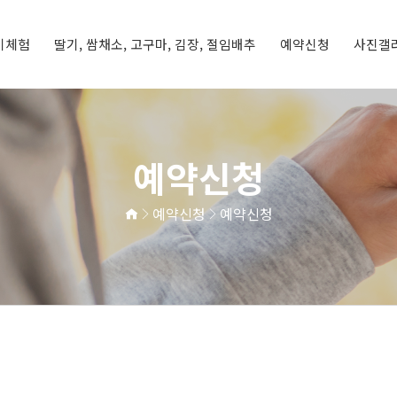
기체험
딸기, 쌈채소, 고구마, 김장, 절임배추
예약신청
사진갤
딸기체험
기
체험프로그램
예약신청
예약현황
체험갤러리
농장갤러리
예약신청
예약신청
예약신청