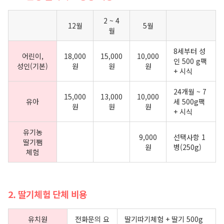
2 ~ 4
12월
5월
월
8세부터 성
어린이,
18,000
15,000
10,000
인 500 g팩
성인(기본)
원
원
원
+ 시식
24개월 ~ 7
15,000
13,000
10,000
유아
세 500g팩
원
원
원
+ 시식
유기농
9,000
선택사항 1
딸기쨈
원
병(250g)
체험
2. 딸기체험 단체 비용
유치원
전화문의 요
딸기따기체험 + 딸기 500g