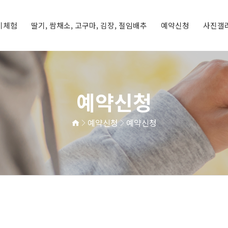
기체험
딸기, 쌈채소, 고구마, 김장, 절임배추
예약신청
사진갤
딸기체험
기
체험프로그램
예약신청
예약현황
체험갤러리
농장갤러리
예약신청
예약신청
예약신청