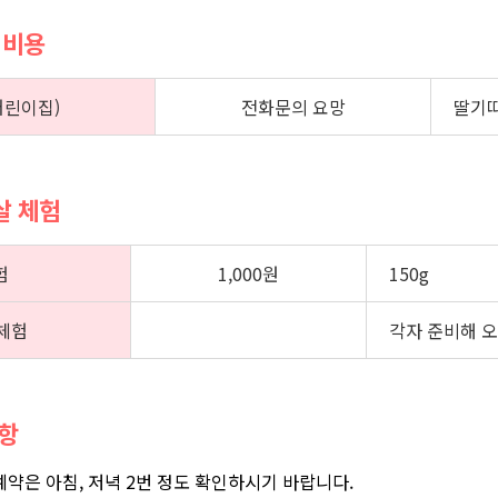
 비용
어린이집)
전화문의 요망
딸기따
겹살 체험
험
1,000원
150g
체험
각자 준비해 
사항
 예약은 아침, 저녁 2번 정도 확인하시기 바랍니다.