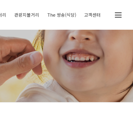
러리
관광지볼거리
The 쌍송(식당)
고객센터
두물머리
세미원
정약용 생가
북한강 자전거 전용도
공지사항
체험후기
딸기레시피
로