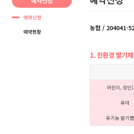
예약신청
예약신청
농협 / 204041-5
예약현황
1. 친환경 딸기
어린이, 성인(
유아
유기농 딸기쨈