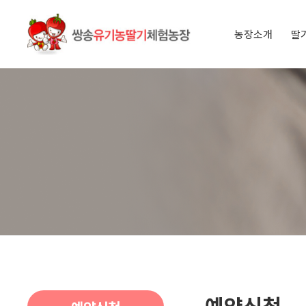
농장소개
딸
인사말
오시는 길
아이들과 
딸기 이야
예약신청