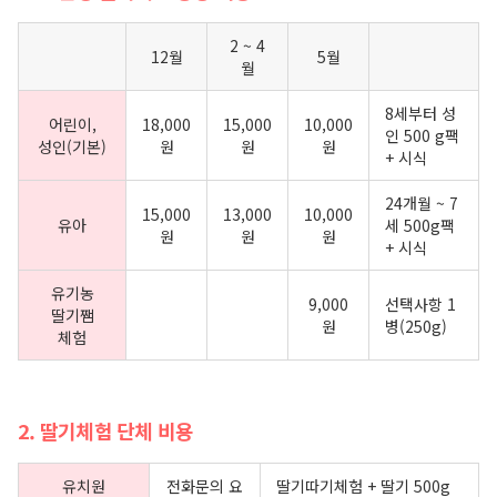
2 ~ 4
12월
5월
월
8세부터 성
어린이,
18,000
15,000
10,000
인 500 g팩
성인(기본)
원
원
원
+ 시식
24개월 ~ 7
15,000
13,000
10,000
유아
세 500g팩
원
원
원
+ 시식
유기농
9,000
선택사항 1
딸기쨈
원
병(250g)
체험
2. 딸기체험 단체 비용
유치원
전화문의 요
딸기따기체험 + 딸기 500g