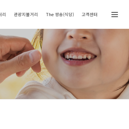
러리
관광지볼거리
The 쌍송(식당)
고객센터
두물머리
세미원
정약용 생가
북한강 자전거 전용도
공지사항
체험후기
딸기레시피
로