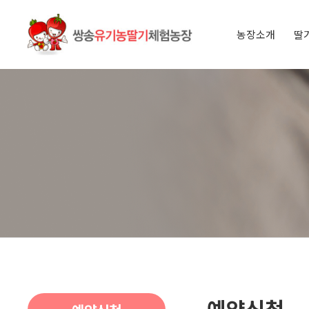
농장소개
딸
인사말
오시는 길
아이들과 
딸기 이야
예약신청