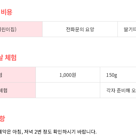
 비용
어린이집)
전화문의 요망
딸기따
겹살 체험
험
1,000원
150g
체험
각자 준비해 
사항
 예약은 아침, 저녁 2번 정도 확인하시기 바랍니다.