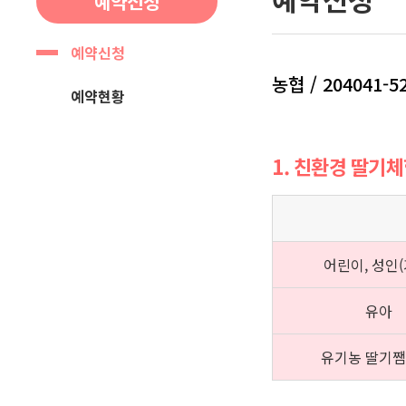
예약신청
예약신청
농협 / 204041-5
예약현황
1. 친환경 딸기
어린이, 성인(
유아
유기농 딸기쨈