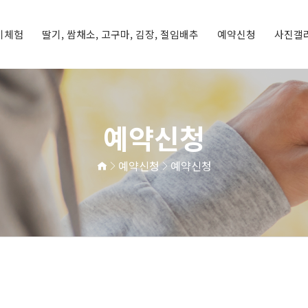
기체험
딸기, 쌈채소, 고구마, 김장, 절임배추
예약신청
사진갤
딸기체험
기
체험프로그램
예약신청
예약현황
체험갤러리
농장갤러리
예약신청
예약신청
예약신청