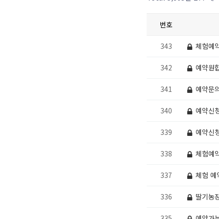
번호
343
체험예
342
예약원합
341
예약문
340
예약신
339
예약신
338
체험예
337
체험 예
336
딸기농장
335
예약가