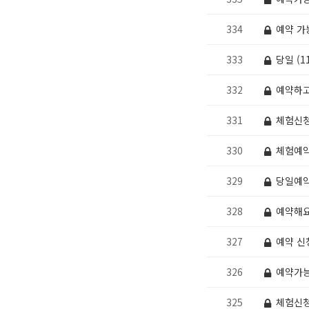
334
예약 가
333
당일 (1
332
예약하
331
체험신
330
체험예
329
당일예약
328
예약해요
327
예약 신
326
예약가능
325
체험신