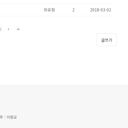
최유정
2
2018-03-02
0
글쓰기
금주 : 이향교