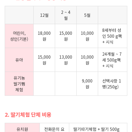
2 ~ 4
12월
5월
월
8세부터 성
어린이,
18,000
15,000
10,000
인 500 g팩
성인(기본)
원
원
원
+ 시식
24개월 ~ 7
15,000
13,000
10,000
유아
세 500g팩
원
원
원
+ 시식
유기농
9,000
선택사항 1
딸기쨈
원
병(250g)
체험
2. 딸기체험 단체 비용
유치원
전화문의 요
딸기따기체험 + 딸기 500g