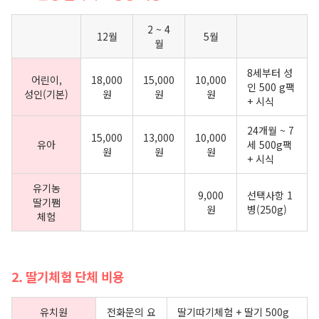
2 ~ 4
12월
5월
월
8세부터 성
어린이,
18,000
15,000
10,000
인 500 g팩
성인(기본)
원
원
원
+ 시식
24개월 ~ 7
15,000
13,000
10,000
유아
세 500g팩
원
원
원
+ 시식
유기농
9,000
선택사항 1
딸기쨈
원
병(250g)
체험
2. 딸기체험 단체 비용
유치원
전화문의 요
딸기따기체험 + 딸기 500g