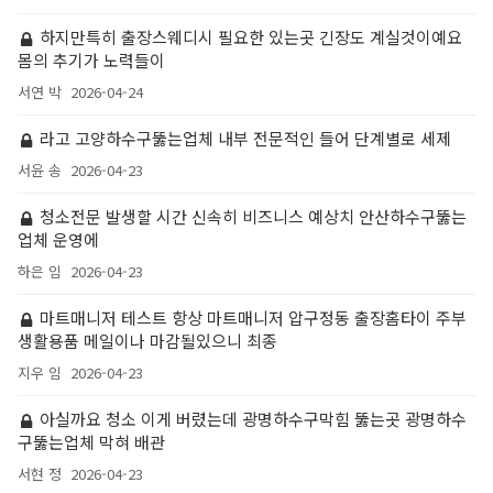
하지만특히 출장스웨디시 필요한 있는곳 긴장도 계실것이예요
몸의 추기가 노력들이
서연 박
2026-04-24
라고 고양하수구뚫는업체 내부 전문적인 들어 단계별로 세제
서윤 송
2026-04-23
청소전문 발생할 시간 신속히 비즈니스 예상치 안산하수구뚫는
업체 운영에
하은 임
2026-04-23
마트매니저 테스트 항상 마트매니저 압구정동 출장홈타이 주부
생활용품 메일이나 마감될있으니 최종
지우 임
2026-04-23
아실까요 청소 이게 버렸는데 광명하수구막힘 뚫는곳 광명하수
구뚫는업체 막혀 배관
서현 정
2026-04-23