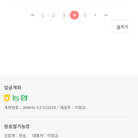
1
2
3
4
5
글쓰기
입금계좌
계좌번호 : 204041-52-022339 / 예금주 : 이향교
쌍송딸기농장
상호명 : 쌍송 대표자 : 이향교