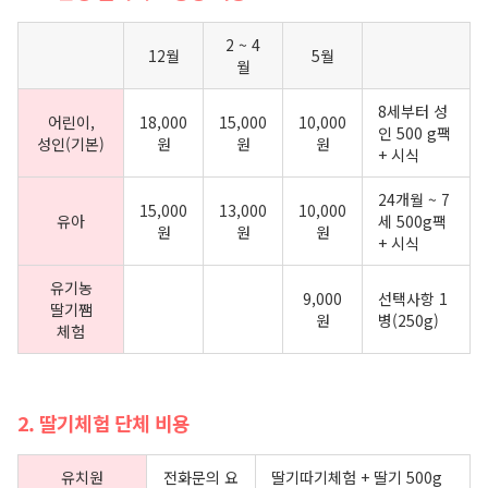
2 ~ 4
12월
5월
월
8세부터 성
어린이,
18,000
15,000
10,000
인 500 g팩
성인(기본)
원
원
원
+ 시식
24개월 ~ 7
15,000
13,000
10,000
유아
세 500g팩
원
원
원
+ 시식
유기농
9,000
선택사항 1
딸기쨈
원
병(250g)
체험
2. 딸기체험 단체 비용
유치원
전화문의 요
딸기따기체험 + 딸기 500g