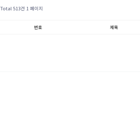
Total 513건
1 페이지
번호
제목
처음
다음
맨끝